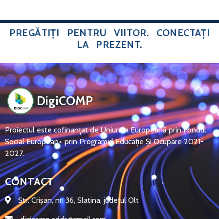
PREGĂTIȚI PENTRU VIITOR. CONECTAȚI
LA PREZENT.
DigiCOMP
Proiectul este cofinanțat de Uniunea Europeană prin Fondul
Social European+ prin Programul Educație Și Ocupare 2021-
2027.
CONTACT
Str. Crișan, nr. 36, Slatina, județul Olt