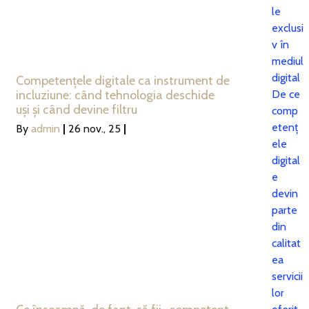
le
exclusi
v în
mediul
digital
Competențele digitale ca instrument de
De ce
incluziune: când tehnologia deschide
uși și când devine filtru
comp
etenț
By
admin
|
26
nov., 25
|
ele
digital
e
devin
parte
din
calitat
ea
servicii
lor