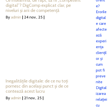
Ce înseamnă, de fapt, să fii „competent
oferit
digital”? DigComp explicat clar, pe
e?
niveluri și arii de competență
Erorile
By
admin
|
24
nov., 25
|
digital
e care
afecte
ază
experi
ența
cliențil
or și
cum
pot fi
preve
Inegalitățile digitale: de ce nu toți
nite
pornesc din același punct și de ce
Digital
contează acest lucru
izarea
By
admin
|
21
nov., 25
|
relației
cu