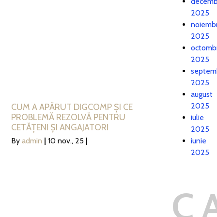
decemb
2025
noiembr
2025
octomb
2025
septem
2025
august
2025
CUM A APĂRUT DIGCOMP ȘI CE
PROBLEMĂ REZOLVĂ PENTRU
iulie
CETĂȚENI ȘI ANGAJATORI
2025
iunie
By
admin
|
10
nov., 25
|
2025
C