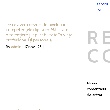
servicii
lor
De ce avem nevoie de niveluri în
R
competențele digitale? Măsurare,
diferențiere și aplicabilitate în viața
profesionalăși personală
By
admin
|
17
nov., 25
|
C
Niciun
comentariu
de arătat.