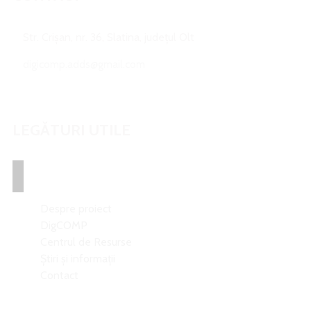
Str. Crișan, nr. 36, Slatina, județul Olt
digicomp.adds@gmail.com
LEGĂTURI UTILE
Despre proiect
DigCOMP
Centrul de Resurse
Știri și informații
Contact