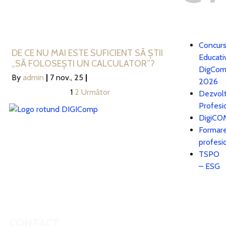
Concur
DE CE NU MAI ESTE SUFICIENT SĂ ȘTII
Educati
„SĂ FOLOSEȘTI UN CALCULATOR”?
DigCo
By
admin
|
7
nov., 25
|
2026
1
2
Următor
Dezvol
Profesi
DigiCO
DigiCOMP
Formar
profesi
Proiectul este cofinanțat de Uniunea Europeană
TSPO
prin Fondul Social European+ prin Programul
– ESG
Educație Și Ocupare 2021-2027.
CONTACT