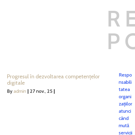
R
P
Respo
Progresul în dezvoltarea competențelor
nsabili
digitale
tatea
By
admin
|
27
nov., 25
|
organi
zațiilor
atunci
când
mută
servicii