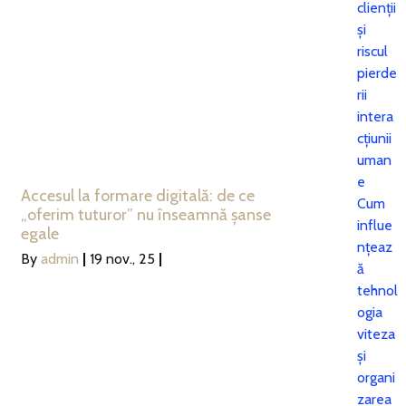
clienții
și
riscul
pierde
rii
intera
cțiunii
uman
e
Accesul la formare digitală: de ce
Cum
„oferim tuturor” nu înseamnă șanse
influe
egale
nțeaz
By
admin
|
19
nov., 25
|
ă
tehnol
ogia
viteza
și
organi
zarea