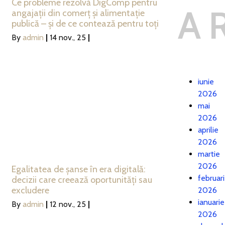
Ce probleme rezolvă DigComp pentru
A
angajații din comerț și alimentație
publică – și de ce contează pentru toți
By
admin
|
14
nov., 25
|
iunie
2026
mai
2026
aprilie
2026
martie
2026
Egalitatea de șanse în era digitală:
februar
decizii care creează oportunități sau
excludere
2026
ianuarie
By
admin
|
12
nov., 25
|
2026